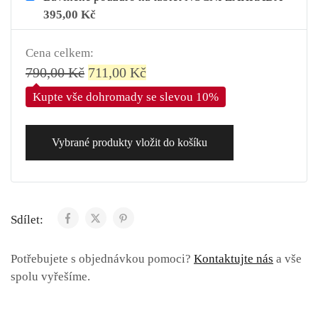
395,00
Kč
Cena celkem:
790,00
Kč
711,00
Kč
Kupte vše dohromady se slevou 10%
Vybrané produkty vložit do košíku
Sdílet:
Potřebujete s objednávkou pomoci?
Kontaktujte nás
a vše
spolu vyřešíme.