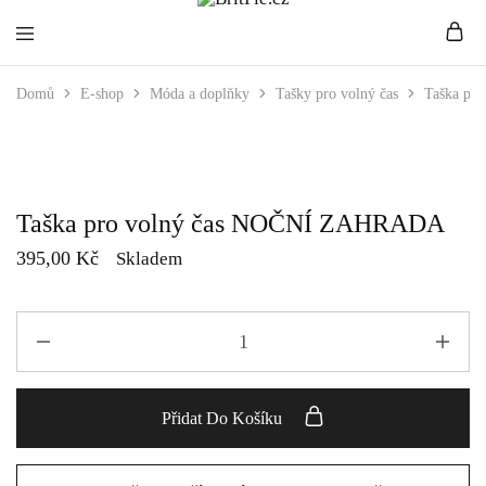
BritPie.cz
Loving
Domů
E-shop
Móda a doplňky
Tašky pro volný čas
Taška pr
English
Living
Taška pro volný čas NOČNÍ ZAHRADA
395,00
Kč
Skladem
Přidat Do Košíku