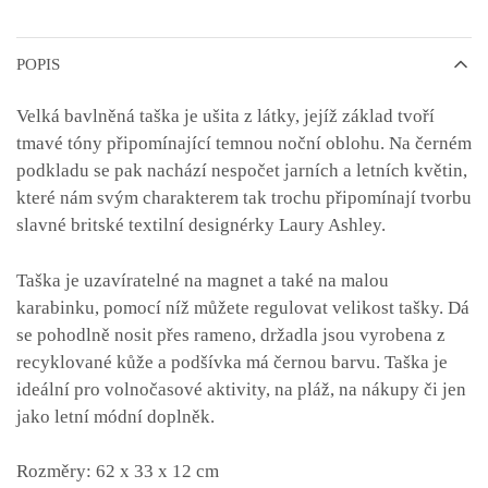
POPIS
Velká bavlněná taška je ušita z látky, jejíž základ tvoří
tmavé tóny připomínající temnou noční oblohu. Na černém
podkladu se pak nachází nespočet jarních a letních květin,
které nám svým charakterem tak trochu připomínají tvorbu
slavné britské textilní designérky Laury Ashley.
Taška je uzavíratelné na magnet a také na malou
karabinku, pomocí níž můžete regulovat velikost tašky. Dá
se pohodlně nosit přes rameno, držadla jsou vyrobena z
recyklované kůže a podšívka má černou barvu. Taška je
ideální pro volnočasové aktivity, na pláž, na nákupy či jen
jako letní módní doplněk.
Rozměry:
62 x 33 x 12 cm