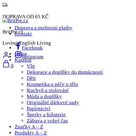
DOPRAVA OD 65 KČ
Doprava a možnosti platby
BritPie.cz
Kontakt
Loving English Living
Facebook
Home
Instagram
Katalog
0
Vše
Dekorace a doplňky do domácnosti
Děti
Kosmetika a péče o tělo
Kuchyň a stolování
Móda a doplňky
Originální dárkové sady
Papírnictví
Šperky a bižuterie
Zábava a volný čas
Značky A – Z
Produkty A – Z