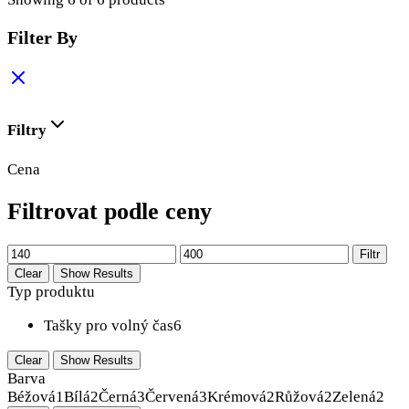
Filter By
Filtry
Cena
Filtrovat podle ceny
Minimální
Maximální
Filtr
cena
cena
Clear
Show Results
Typ produktu
Tašky pro volný čas
6
Clear
Show Results
Barva
Béžová
1
Bílá
2
Černá
3
Červená
3
Krémová
2
Růžová
2
Zelená
2