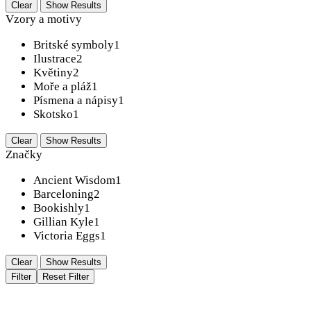
Clear
Show Results
Vzory a motivy
Britské symboly
1
Ilustrace
2
Květiny
2
Moře a pláž
1
Písmena a nápisy
1
Skotsko
1
Clear
Show Results
Značky
Ancient Wisdom
1
Barceloning
2
Bookishly
1
Gillian Kyle
1
Victoria Eggs
1
Clear
Show Results
Filter
Reset Filter