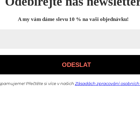
Odebírejte náš newslette
A my vám dáme slevu 10 % na vaši objednávku!
pamujeme! Přečtěte si více v našich
Zásadách zpracování osobních