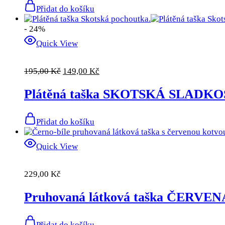
Přidat do košíku
- 24%
Quick View
Původní
Aktuální
195,00
Kč
149,00
Kč
cena
cena
byla:
je:
Plátěná taška SKOTSKÁ SLADKO
195,00 Kč.
149,00 Kč.
Přidat do košíku
Quick View
229,00
Kč
Pruhovaná látková taška ČERV
Přidat do košíku