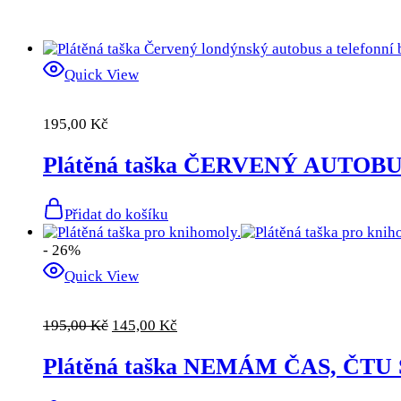
Quick View
195,00
Kč
Plátěná taška ČERVENÝ AUTOB
Přidat do košíku
- 26%
Quick View
Původní
Aktuální
195,00
Kč
145,00
Kč
cena
cena
byla:
je:
Plátěná taška NEMÁM ČAS, ČTU 
195,00 Kč.
145,00 Kč.