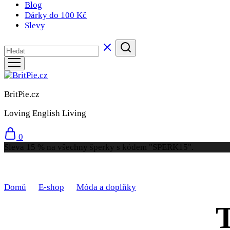
Blog
Dárky do 100 Kč
Slevy
BritPie.cz
Loving English Living
0
Sleva 15 % na všechny šperky s kódem "SPERK15".
Domů
E-shop
Móda a doplňky
Tašky pro volný čas
T