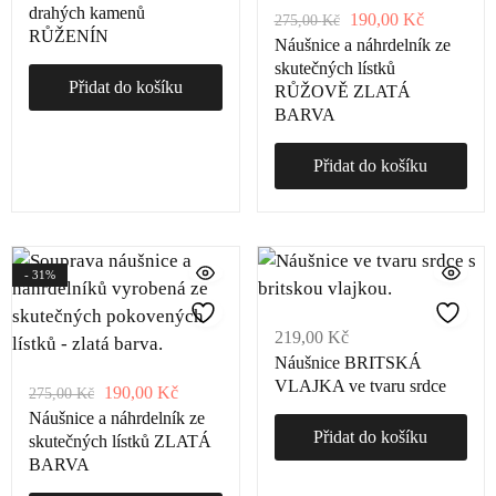
drahých kamenů
190,00
Kč
275,00
Kč
RŮŽENÍN
Náušnice a náhrdelník ze
skutečných lístků
Přidat do košíku
RŮŽOVĚ ZLATÁ
BARVA
Přidat do košíku
- 31%
219,00
Kč
Náušnice BRITSKÁ
VLAJKA ve tvaru srdce
190,00
Kč
275,00
Kč
Náušnice a náhrdelník ze
Přidat do košíku
skutečných lístků ZLATÁ
BARVA