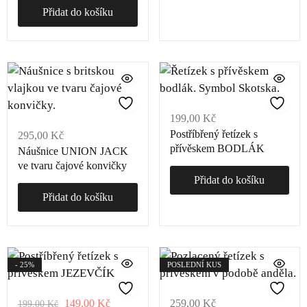
Přidat do košíku
199,00
Kč
Postříbřený řetízek s
295,00
Kč
přívěskem BODLÁK
Náušnice UNION JACK
ve tvaru čajové konvičky
Přidat do košíku
Přidat do košíku
- 25%
POSLEDNÍ KUS
149,00
Kč
259,00
Kč
199,00
Kč