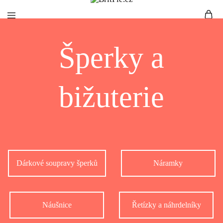
BritPie.cz
Loving
Šperky a
English
Living
bižuterie
Dárkové soupravy šperků
Náramky
Náušnice
Řetízky a náhrdelníky