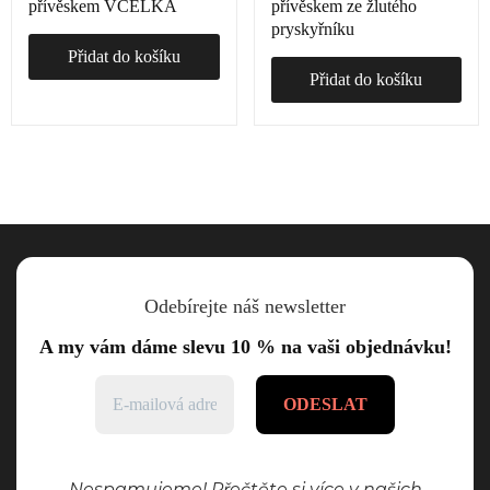
přívěskem VČELKA
přívěskem ze žlutého
pryskyřníku
Přidat do košíku
Přidat do košíku
Odebírejte náš newsletter
A my vám dáme slevu 10 % na vaši objednávku!
Nespamujeme! Přečtěte si více v našich