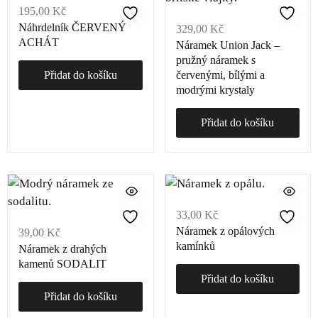
195,00
Kč
Náhrdelník ČERVENÝ
329,00
Kč
ACHÁT
Náramek Union Jack –
pružný náramek s
Přidat do košíku
červenými, bílými a
modrými krystaly
Přidat do košíku
33,00
Kč
Náramek z opálových
39,00
Kč
kamínků
Náramek z drahých
kamenů SODALIT
Přidat do košíku
Přidat do košíku