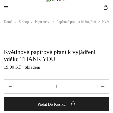
BritPie.cz
Loving
Domů
E-shop
Papírnictví
Papírová přání a blahopřání
Květin
English
Living
Květinové papírové přání k vyjádření
vděku THANK YOU
19,00
Kč
Skladem
Přidat Do Košíku