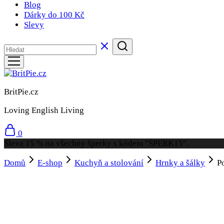
Blog
Dárky do 100 Kč
Slevy
BritPie.cz
Loving English Living
0
Sleva 15 % na všechny šperky s kódem "SPERK15".
Domů
E-shop
Kuchyň a stolování
Hrnky a šálky
P
- 32%