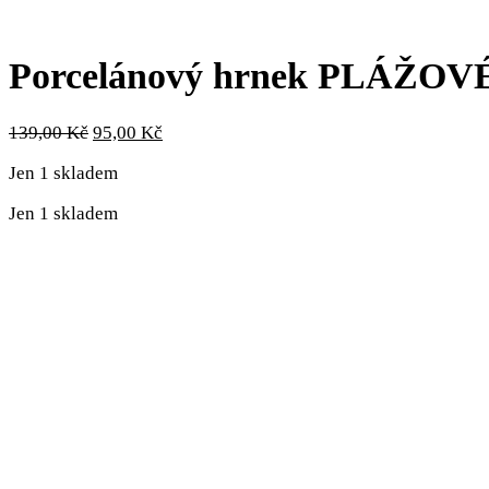
Porcelánový hrnek PLÁŽOV
Původní
Aktuální
139,00
Kč
95,00
Kč
cena
cena
Jen 1 skladem
byla:
je:
139,00 Kč.
95,00 Kč.
Jen 1 skladem