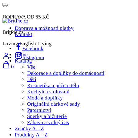
DOPRAVA OD 65 KČ
Doprava a možnosti platby
BritPie.cz
Kontakt
Loving English Living
Facebook
Home
Instagram
Katalog
0
Vše
Dekorace a doplňky do domácnosti
Děti
Kosmetika a péče o tělo
Kuchyň a stolování
Móda a doplňky
Originální dárkové sady
Papírnictví
Šperky a bižuterie
Zábava a volný čas
Značky A – Z
Produkty A – Z