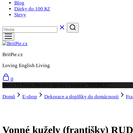
Blog
Dárky do 100 Kč
Slevy
BritPie.cz
Loving English Living
0
Sleva 15 % na všechny šperky s kódem "SPERK15".
Domů
E-shop
Dekorace a doplňky do domácnosti
Fra
Vonné kužely (františky) R