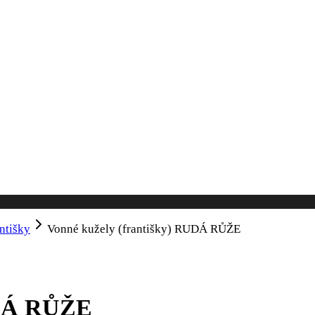
ntišky
Vonné kužely (františky) RUDÁ RŮŽE
UDÁ RŮŽE