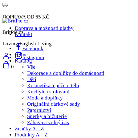
DOPRAVA OD 65 KČ
Doprava a možnosti platby
BritPie.cz
Kontakt
Loving English Living
Facebook
Home
Instagram
Katalog
0
Vše
Dekorace a doplňky do domácnosti
Děti
Kosmetika a péče o tělo
Kuchyň a stolování
Móda a doplňky
Originální dárkové sady
Papírnictví
Šperky a bižuterie
Zábava a volný čas
Značky A – Z
Produkty A – Z