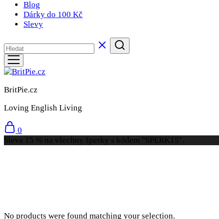
Blog
Dárky do 100 Kč
Slevy
BritPie.cz
Loving English Living
0
Sleva 15 % na všechny šperky s kódem "SPERK15".
No products were found matching your selection.