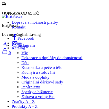
DOPRAVA OD 65 KČ
Doprava a možnosti platby
BritPie.cz
Kontakt
Loving English Living
Facebook
Home
Instagram
Katalog
0
Vše
Dekorace a doplňky do domácnosti
Děti
Kosmetika a péče o tělo
Kuchyň a stolování
Móda a doplňky
Originální dárkové sady
Papírnictví
Šperky a bižuterie
Zábava a volný čas
Značky A – Z
Produkty A – Z