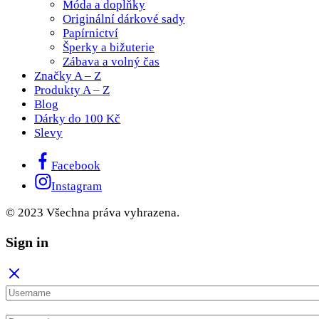
Móda a doplňky
Originální dárkové sady
Papírnictví
Šperky a bižuterie
Zábava a volný čas
Značky A – Z
Produkty A – Z
Blog
Dárky do 100 Kč
Slevy
Facebook
Instagram
© 2023 Všechna práva vyhrazena.
Sign in