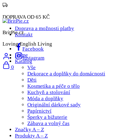
DOPRAVA OD 65 KČ
Doprava a možnosti platby
BritPie.cz
Kontakt
Loving English Living
Facebook
Home
Instagram
Katalog
0
Vše
Dekorace a doplňky do domácnosti
Děti
Kosmetika a péče o tělo
Kuchyň a stolování
Móda a doplňky
Originální dárkové sady
Papírnictví
Šperky a bižuterie
Zábava a volný čas
Značky A – Z
Produkty A – Z