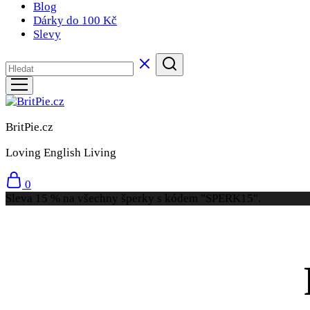
Blog
Dárky do 100 Kč
Slevy
BritPie.cz
Loving English Living
0
Sleva 15 % na všechny šperky s kódem "SPERK15".