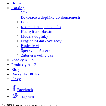
Home
Katalog
Vše
Dekorace a doplňky do domácnosti
Děti
Kosmetika a péče o tělo
Kuchyň a stolování
Móda a doplňky
Originální dárkové sady
Papírnictví
Šperky a bižuterie
Zábava a volný čas
Značky A – Z
Produkty A – Z
Blog
Dárky do 100 Kč
Slevy
Facebook
Instagram
© 2023 Všechna práva vyhrazena.