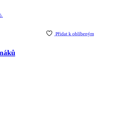
Přidat k oblíbeným
 máků