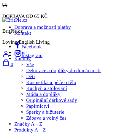
DOPRAVA OD 65 KČ
Doprava a možnosti platby
BritPie.cz
Kontakt
Loving English Living
Facebook
Home
Instagram
Katalog
0
Vše
Dekorace a doplňky do domácnosti
Děti
Kosmetika a péče o tělo
Kuchyň a stolování
Móda a doplňky
Originální dárkové sady
Papírnictví
Šperky a bižuterie
Zábava a volný čas
Značky A – Z
Produkty A – Z