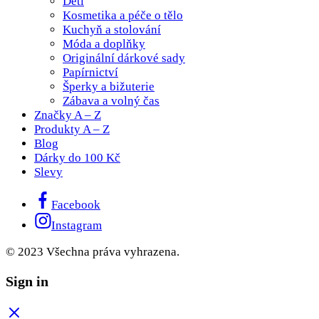
Děti
Kosmetika a péče o tělo
Kuchyň a stolování
Móda a doplňky
Originální dárkové sady
Papírnictví
Šperky a bižuterie
Zábava a volný čas
Značky A – Z
Produkty A – Z
Blog
Dárky do 100 Kč
Slevy
Facebook
Instagram
© 2023 Všechna práva vyhrazena.
Sign in