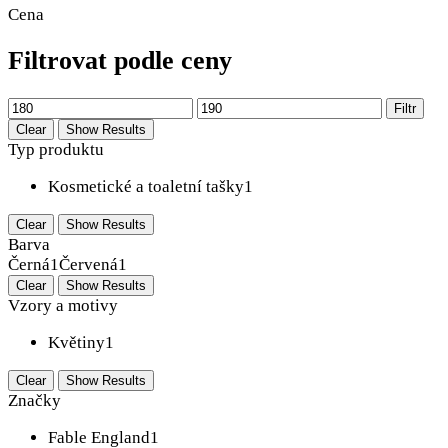
Cena
Filtrovat podle ceny
Filtr
Clear
Show Results
Typ produktu
Kosmetické a toaletní tašky
1
Clear
Show Results
Barva
Černá
1
Červená
1
Clear
Show Results
Vzory a motivy
Květiny
1
Clear
Show Results
Značky
Fable England
1