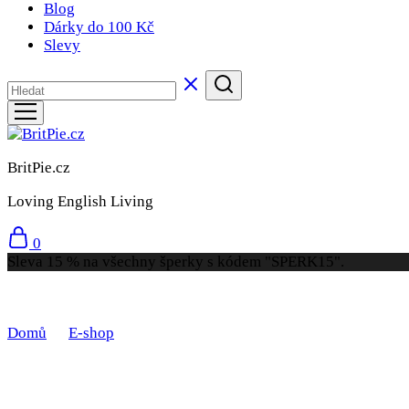
Blog
Dárky do 100 Kč
Slevy
BritPie.cz
Loving English Living
0
Sleva 15 % na všechny šperky s kódem "SPERK15".
Domů
E-shop
Produkty se štítkem „Vlčí mák“