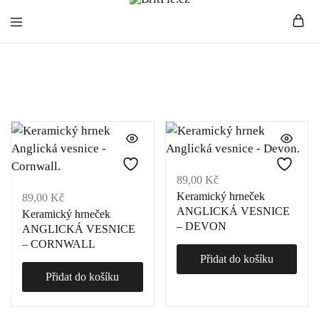
BritPie.cz
Loving
Vesnice a města
English
Living
89,00
Kč
Keramický hrneček
89,00
Kč
ANGLICKÁ VESNICE
Keramický hrneček
– DEVON
ANGLICKÁ VESNICE
– CORNWALL
Přidat do košíku
Přidat do košíku