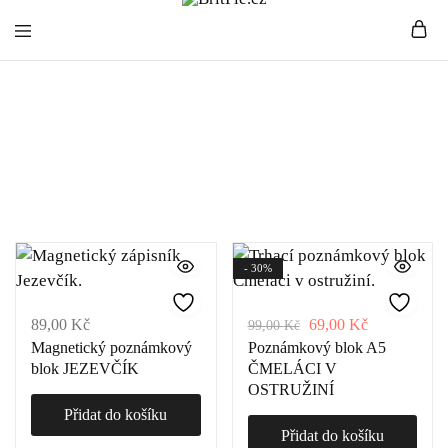
BritPie.cz
Loving
Poznámkové
English
Living
bloky
- 30%
89,00
Kč
69,00
Kč
99,00
Kč
Magnetický poznámkový
Poznámkový blok A5
blok JEZEVČÍK
ČMELÁCI V
OSTRUŽINÍ
Přidat do košíku
Přidat do košíku