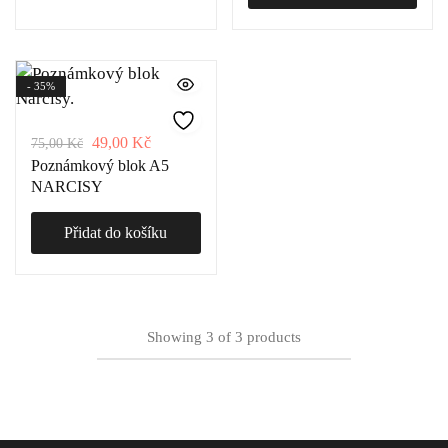
- 35%
49,00
Kč
75,00
Kč
Poznámkový blok A5
NARCISY
Přidat do košíku
Showing
3
of
3
products