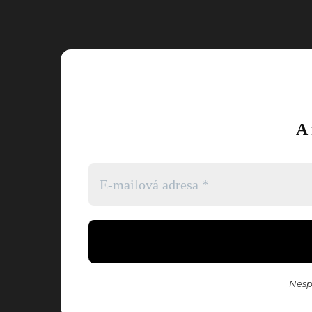
9
A 
Nesp