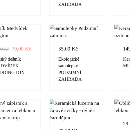
ZAHRADA
79,00
Kč
35,00
Kč
14
00
Kč
ský deštník
Ekologické
Ker
DVÍDEK
samolepky
M
DDINGTON
PODZIMNÍ
ZAHRADA
29