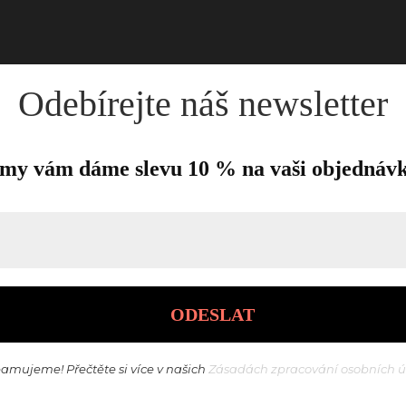
Odebírejte náš newsletter
my vám dáme slevu 10 % na vaši objednáv
amujeme! Přečtěte si více v našich
Zásadách zpracování osobních 