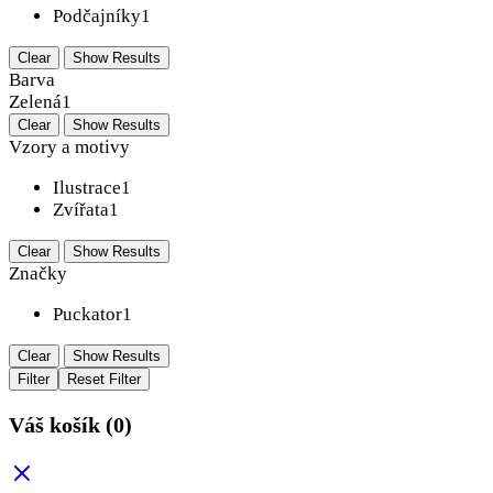
Podčajníky
1
Clear
Show Results
Barva
Zelená
1
Clear
Show Results
Vzory a motivy
Ilustrace
1
Zvířata
1
Clear
Show Results
Značky
Puckator
1
Clear
Show Results
Filter
Reset Filter
Váš košík
(0)