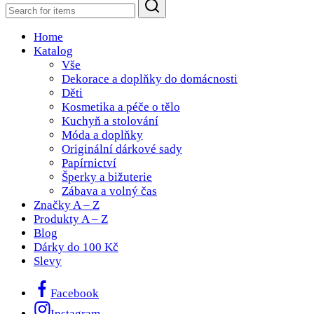
Home
Katalog
Vše
Dekorace a doplňky do domácnosti
Děti
Kosmetika a péče o tělo
Kuchyň a stolování
Móda a doplňky
Originální dárkové sady
Papírnictví
Šperky a bižuterie
Zábava a volný čas
Značky A – Z
Produkty A – Z
Blog
Dárky do 100 Kč
Slevy
Facebook
Instagram