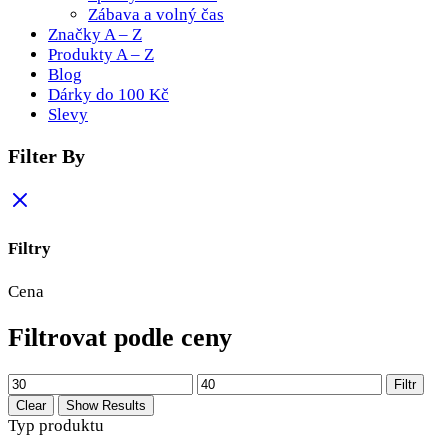
Zábava a volný čas
Značky A – Z
Produkty A – Z
Blog
Dárky do 100 Kč
Slevy
Filter By
Filtry
Cena
Filtrovat podle ceny
Filtr
Clear
Show Results
Typ produktu