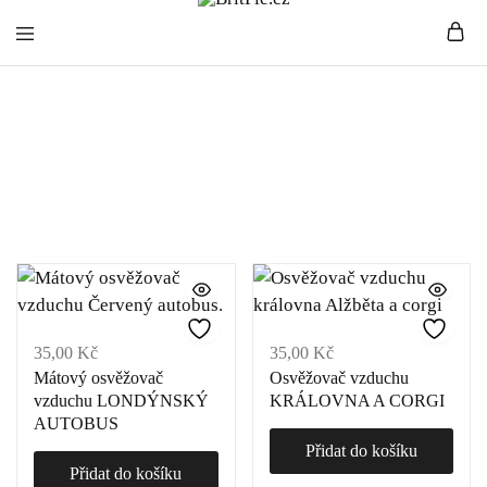
BritPie.cz
Loving
Osvěžovače
English
Living
vzduchu
35,00
Kč
35,00
Kč
Mátový osvěžovač
Osvěžovač vzduchu
vzduchu LONDÝNSKÝ
KRÁLOVNA A CORGI
AUTOBUS
Přidat do košíku
Přidat do košíku