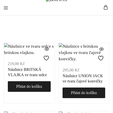
BritPie.cz
Loving
Náušnice
English
Living
219,00
Kč
Náušnice BRITSKÁ
295,00
Kč
VLAJKA ve tvaru srdce
Náušnice UNION JACK
ve tvaru čajové konvičky
Přidat do košíku
Přidat do košíku