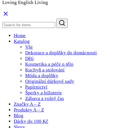
Loving English Living
Home
Katalog
Vše
Dekorace a doplňky do domácnosti
Děti
Kosmetika a péče o tělo
Kuchyň a stolování
Móda a doplňky
Originální dárkové sady
Papírnictví
Šperky a bižuterie
Zábava a volný čas
Značky A – Z
Produkty A – Z
Blog
Dárky do 100 Kč
Slevy