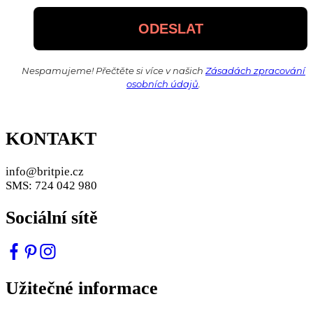
Nespamujeme! Přečtěte si více v našich
Zásadách zpracování
osobních údajů
.
KONTAKT
info@britpie.cz
SMS: 724 042 980
Sociální sítě
Užitečné informace