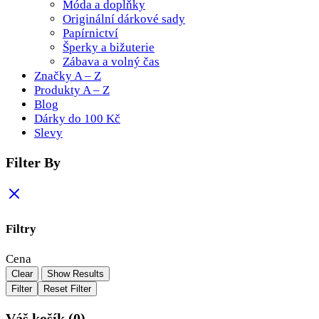
Móda a doplňky
Originální dárkové sady
Papírnictví
Šperky a bižuterie
Zábava a volný čas
Značky A – Z
Produkty A – Z
Blog
Dárky do 100 Kč
Slevy
Filter By
Filtry
Cena
Clear
Show Results
Filter
Reset Filter
Váš košík
(0)