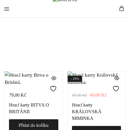
BritPie.cz
Loving
English
Living
Hrací karty
- 29%
79,00
Kč
49,00
Kč
69,00
Kč
Hrací karty BITVA O
Hrací karty
BRITÁNII
KRÁLOVSKÁ
MIMINKA
Přidat do košíku