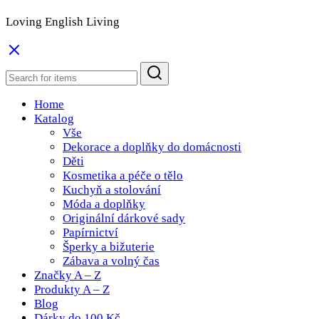
Loving English Living
Home
Katalog
Vše
Dekorace a doplňky do domácnosti
Děti
Kosmetika a péče o tělo
Kuchyň a stolování
Móda a doplňky
Originální dárkové sady
Papírnictví
Šperky a bižuterie
Zábava a volný čas
Značky A – Z
Produkty A – Z
Blog
Dárky do 100 Kč