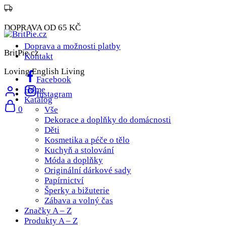
DOPRAVA OD 65 KČ
Doprava a možnosti platby
BritPie.cz
Kontakt
Loving English Living
Facebook
Home
Instagram
Katalog
0
Vše
Dekorace a doplňky do domácnosti
Děti
Kosmetika a péče o tělo
Kuchyň a stolování
Móda a doplňky
Originální dárkové sady
Papírnictví
Šperky a bižuterie
Zábava a volný čas
Značky A – Z
Produkty A – Z