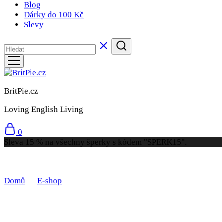
Blog
Dárky do 100 Kč
Slevy
BritPie.cz
Loving English Living
0
Sleva 15 % na všechny šperky s kódem "SPERK15".
Domů
E-shop
Produkty se štítkem „Hortenzie“