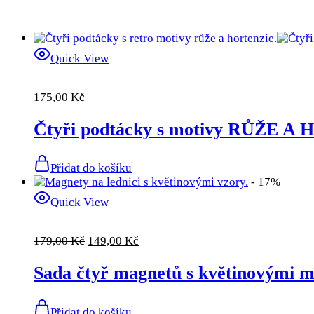
Quick View
175,00
Kč
Čtyři podtácky s motivy RŮŽE 
Přidat do košíku
- 17%
Quick View
Původní
Aktuální
179,00
Kč
149,00
Kč
cena
cena
byla:
je:
Sada čtyř magnetů s květinovými m
179,00 Kč.
149,00 Kč.
Přidat do košíku