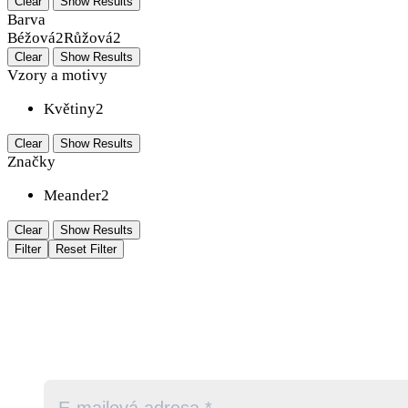
Clear
Show Results
Barva
Béžová
2
Růžová
2
Clear
Show Results
Vzory a motivy
Květiny
2
Clear
Show Results
Značky
Meander
2
Clear
Show Results
Filter
Reset Filter