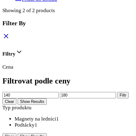
Showing
2
of
2
products
Filter By
Filtry
Cena
Filtrovat podle ceny
Minimální
Maximální
Filtr
cena
cena
Clear
Show Results
Typ produktu
Magnety na lednici
1
Podtácky
1