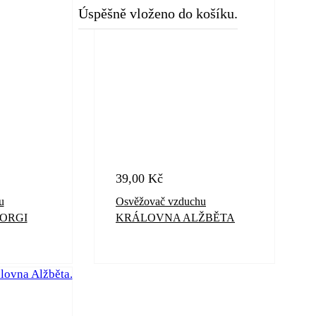
Úspěšně vloženo do košíku.
39,00
Kč
u
Osvěžovač vzduchu
ORGI
KRÁLOVNA ALŽBĚTA