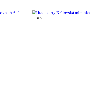
- 29%