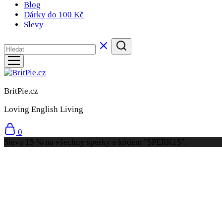
Blog
Dárky do 100 Kč
Slevy
BritPie.cz
Loving English Living
0
Sleva 15 % na všechny šperky s kódem "SPERK15".