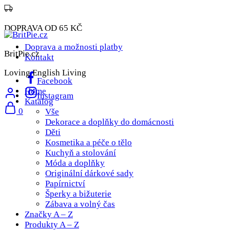
DOPRAVA OD 65 KČ
Doprava a možnosti platby
BritPie.cz
Kontakt
Loving English Living
Facebook
Home
Instagram
Katalog
0
Vše
Dekorace a doplňky do domácnosti
Děti
Kosmetika a péče o tělo
Kuchyň a stolování
Móda a doplňky
Originální dárkové sady
Papírnictví
Šperky a bižuterie
Zábava a volný čas
Značky A – Z
Produkty A – Z