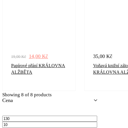
14,00
Kč
35,00
Kč
19,00
Kč
Papírové přání KRÁLOVNA
Voňavá knižní zál
ALŽBĚTA
KRÁLOVNA AL
Showing
8
of
8
products
Cena