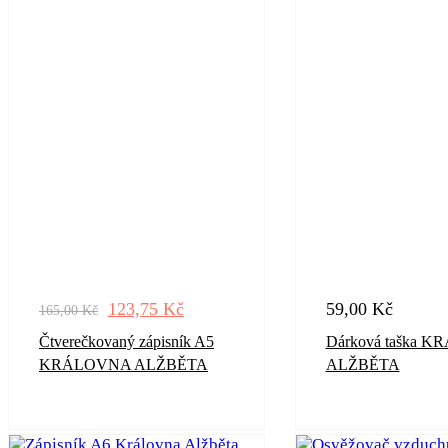
123,75
Kč
59,00
Kč
165,00
Kč
Čtverečkovaný zápisník A5
Dárková taška 
KRÁLOVNA ALŽBĚTA
ALŽBĚTA