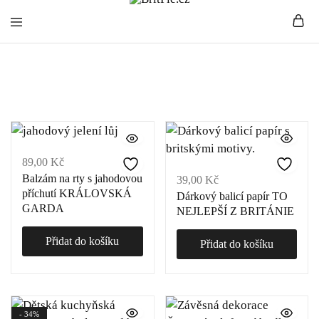
BritPie.cz
Loving
Britské symboly
English
Living
89,00
Kč
Balzám na rty s jahodovou
39,00
Kč
příchutí KRÁLOVSKÁ
Dárkový balicí papír TO
GARDA
NEJLEPŠÍ Z BRITÁNIE
Přidat do košíku
Přidat do košíku
- 34%