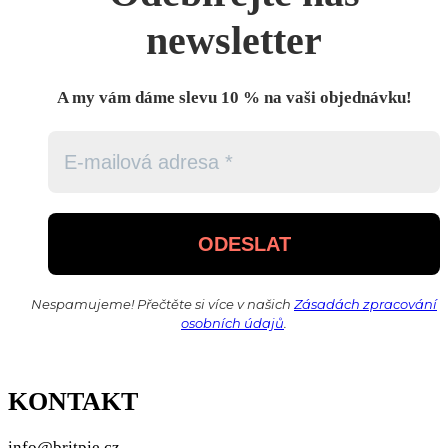
newsletter
A my vám dáme slevu 10 % na vaši objednávku!
Nespamujeme! Přečtěte si více v našich
Zásadách zpracování
osobních údajů
.
KONTAKT
info@britpie.cz