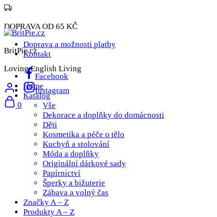
DOPRAVA OD 65 KČ
Doprava a možnosti platby
BritPie.cz
Kontakt
Loving English Living
Facebook
Home
Instagram
Katalog
0
Vše
Dekorace a doplňky do domácnosti
Děti
Kosmetika a péče o tělo
Kuchyň a stolování
Móda a doplňky
Originální dárkové sady
Papírnictví
Šperky a bižuterie
Zábava a volný čas
Značky A – Z
Produkty A – Z