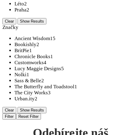
Léto
2
Praha
2
Clear
Show Results
Značky
Ancient Wisdom
15
Bookishly
2
BritPie
1
Chronicle Books
1
Customworks
4
Lucy Maggie Designs
5
Nolki
1
Sass & Belle
2
The Butterfly and Toadstool
1
The City Works
3
Urban.ity
2
Clear
Show Results
Filter
Reset Filter
Odebírejte náš