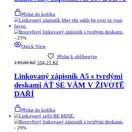
Přidat do košíku
- 25%
Quick View
Přidat k oblíbeným
139,00
Kč
104,25
Kč
Linkovaný zápisník A5 s tvrdými
deskami AŤ SE VÁM V ŽIVOTĚ
DAŘÍ
Přidat do košíku
- 29%