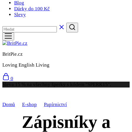
Blog
Dárky do 100 Kč
Slevy
BritPie.cz
Loving English Living
0
Sleva 15 % na všechny šperky s kódem "SPERK15".
Domů
E-shop
Papírnictví
Zápisníky a bloky
Zápisníky a