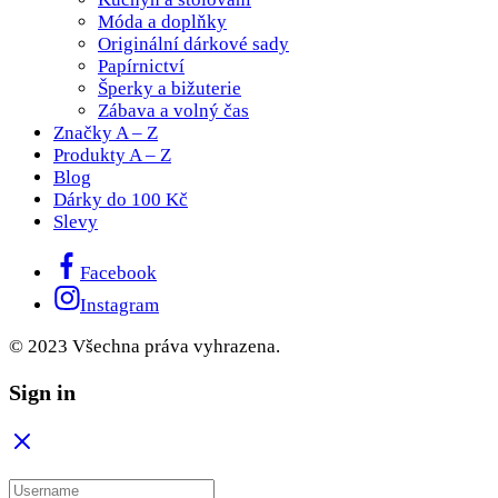
Móda a doplňky
Originální dárkové sady
Papírnictví
Šperky a bižuterie
Zábava a volný čas
Značky A – Z
Produkty A – Z
Blog
Dárky do 100 Kč
Slevy
Facebook
Instagram
© 2023 Všechna práva vyhrazena.
Sign in