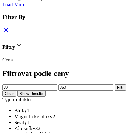
Load More
Filter By
Filtry
Cena
Filtrovat podle ceny
Filtr
Clear
Show Results
Typ produktu
Bloky
1
Magnetické bloky
2
Sešity
1
Zápisníky
33