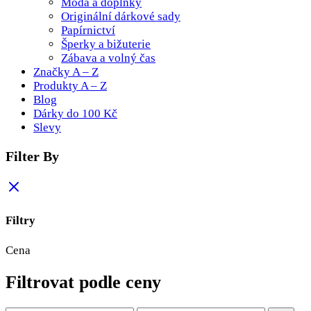
Móda a doplňky
Originální dárkové sady
Papírnictví
Šperky a bižuterie
Zábava a volný čas
Značky A – Z
Produkty A – Z
Blog
Dárky do 100 Kč
Slevy
Filter By
Filtry
Cena
Filtrovat podle ceny