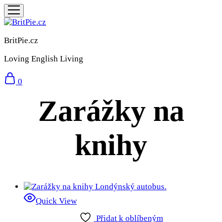
BritPie.cz
Loving English Living
0
Zarážky na
knihy
Quick View
Přidat k oblíbeným