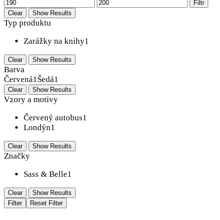
Filtr
Clear
Show Results
Typ produktu
Zarážky na knihy
1
Clear
Show Results
Barva
Červená
1
Šedá
1
Clear
Show Results
Vzory a motivy
Červený autobus
1
Londýn
1
Clear
Show Results
Značky
Sass & Belle
1
Clear
Show Results
Filter
Reset Filter