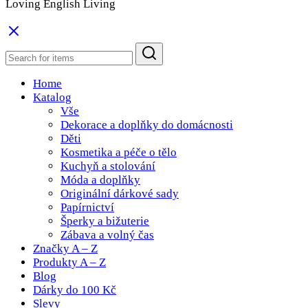
Loving English Living
Home
Katalog
Vše
Dekorace a doplňky do domácnosti
Děti
Kosmetika a péče o tělo
Kuchyň a stolování
Móda a doplňky
Originální dárkové sady
Papírnictví
Šperky a bižuterie
Zábava a volný čas
Značky A – Z
Produkty A – Z
Blog
Dárky do 100 Kč
Slevy