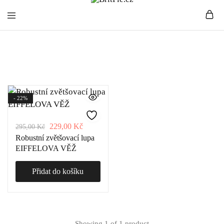
BritPie.cz
Loving
Zvětšovací lupy
English
Living
- 22%
229,00
Kč
295,00
Kč
Robustní zvětšovací lupa
EIFFELOVA VĚŽ
Přidat do košíku
Showing
1
of
1
product