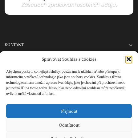
Zásadách zpracování osobních údajů
.
KONTAKT
SOCIÁLNÍ SÍTĚ
Spravovat Souhlas s cookies
Abychom poskytli co nejlepší služby, používáme k ukládání a/nebo přístupu k
UŽITEČNÉ INFORMACE
informacím o zařízení, technologie jako jsou soubory cookies. Souhlas s těmito
technologiemi nám umožní zpracovávat údaje, jako je chování při procházení nebo
jedinečná ID na tomto webu. Nesouhlas nebo odvolání souhlasu může nepříznivě
E-SHOP
ovlivnit určité vlastnosti a funkce.
Přijmout
Odmítnout
© 2023 Všechna práva vyhrazena.