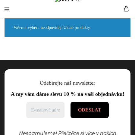
BritPie.cz
Loving
Vašemu výběru neodpovídají žádné produkty.
English
Living
Odebírejte náš newsletter
A my vám dáme slevu 10 % na vaši objednávku!
Nespamujeme! Přečtěte si více v našich