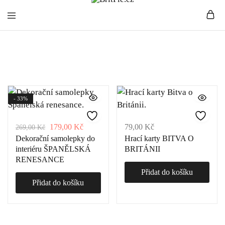
BritPie.cz
Loving
Historie
English
Living
- 33%
179,00
Kč
79,00
Kč
269,00
Kč
Dekorační samolepky do
Hrací karty BITVA O
interiéru ŠPANĚLSKÁ
BRITÁNII
RENESANCE
Přidat do košíku
Přidat do košíku