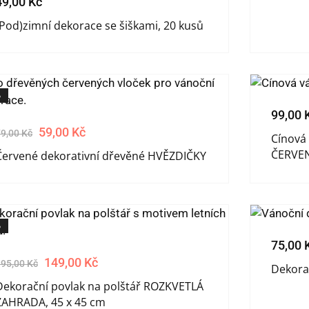
49,00
Kč
(Pod)zimní dekorace se šiškami, 20 kusů
%
99,00
59,00
Kč
79,00
Kč
Cínová
ČERVE
Červené dekorativní dřevěné HVĚZDIČKY
%
75,00
149,00
Kč
195,00
Kč
Dekorat
Dekorační povlak na polštář ROZKVETLÁ
ZAHRADA, 45 x 45 cm