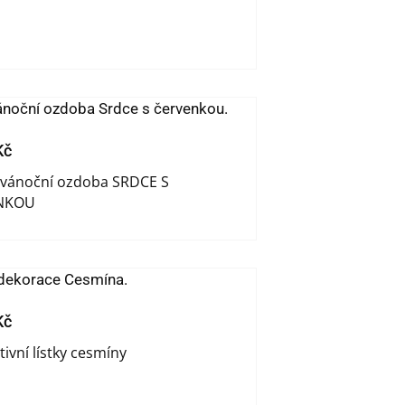
Kč
 vánoční ozdoba SRDCE S
NKOU
Kč
ivní lístky cesmíny