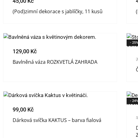
45,00
Kč
(Pod)zimní dekorace s jablíčky, 11 kusů
- 25
129,00
Kč
Bavlněná váza ROZKVETLÁ ZAHRADA
- 24
99,00
Kč
Dárková svíčka KAKTUS – barva fialová