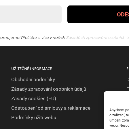
amujeme! Přečtěte si více v našich
Zásadách zpracování osobních 
UŽITEČNÉ INFORMACE
E
Obchodní podmínky
D
Zásady zpracování osobních údajů
P
Zásady cookies (EU)
Z
Odstoupení od smlouvy a reklamace
Abychom posk
o zařízení, 
Podmínky užití webu
umožní zprac
webu. Nesouh