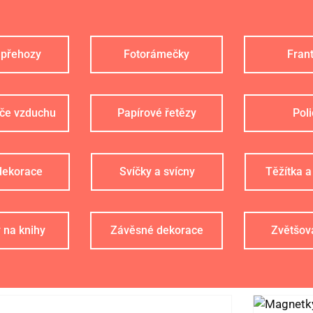
 přehozy
Fotorámečky
Frant
če vzduchu
Papírové řetězy
Poli
 dekorace
Svíčky a svícny
Těžítka a
 na knihy
Závěsné dekorace
Zvětšova