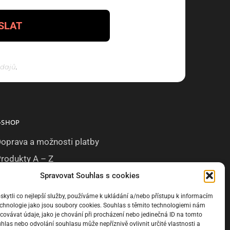
údajů
.
-SHOP
oprava a možnosti platby
rodukty A – Z
načky A – Z
Spravovat Souhlas s cookies
ytli co nejlepší služby, používáme k ukládání a/nebo přístupu k informacím
technologie jako jsou soubory cookies. Souhlas s těmito technologiemi nám
ovávat údaje, jako je chování při procházení nebo jedinečná ID na tomto
las nebo odvolání souhlasu může nepříznivě ovlivnit určité vlastnosti a