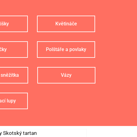
išky
Květináče
čky
Polštáře a povlaky
 sněžítka
Vázy
cí lupy