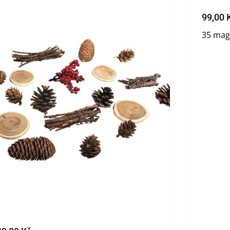
99,00
35 mag